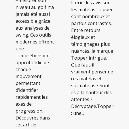
Améliorer son
literie, les avis sur
niveau au golf n’a
les matelas Topper
jamais été aussi
sont nombreux et
accessible grâce
parfois contrastés.
aux analyses de
Entre retours
swing. Ces outils
élogieux et
modernes offrent
témoignages plus
une
nuancés, la marque
compréhension
Topper intrigue.
approfondie de
Que faut-il
chaque
vraiment penser de
mouvement,
ces matelas et
permettant
surmatelas ? Sont-
d’identifier
ils à la hauteur des
rapidement les
attentes ?
axes de
Décryptage.Topper
progression.
: une...
Découvrez dans
cet article