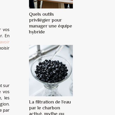
Quels outils
privilégier pour
manager une équipe
r vos
hybride
r. En
avoir
oisir
t sur
e vos
, les
La filtration de l’eau
gion.
par le charbon
ne par
activé, mythe ou