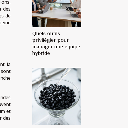
ions,
u des
es de
peine
Quels outils
privilégier pour
manager une équipe
hybride
nt la
 sont
anche
andes
euvent
bum et
r des