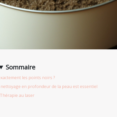
Sommaire
xactement les points noirs ?
un nettoyage en profondeur de la peau est essentiel
Thérapie au laser