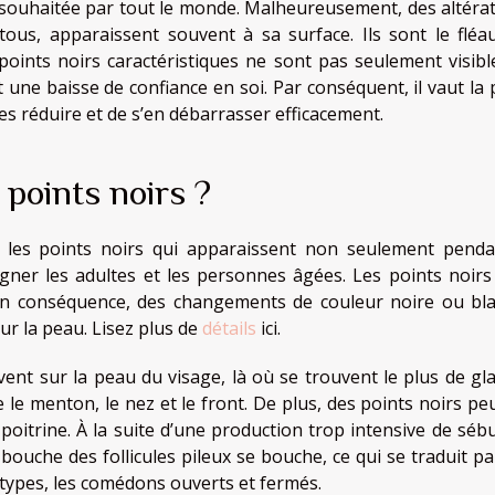
 souhaitée par tout le monde. Malheureusement, des altérat
ous, apparaissent souvent à sa surface. Ils sont le fléa
ints noirs caractéristiques ne sont pas seulement visibl
 une baisse de confiance en soi. Par conséquent, il vaut la 
 réduire et de s’en débarrasser efficacement.
points noirs ?
les points noirs qui apparaissent non seulement penda
er les adultes et les personnes âgées. Les points noirs
. En conséquence, des changements de couleur noire ou bl
ur la peau. Lisez plus de
détails
ici.
vent sur la peau du visage, là où se trouvent le plus de gl
re le menton, le nez et le front. De plus, des points noirs p
a poitrine. À la suite d’une production trop intensive de sé
 bouche des follicules pileux se bouche, ce qui se traduit pa
ux types, les comédons ouverts et fermés.