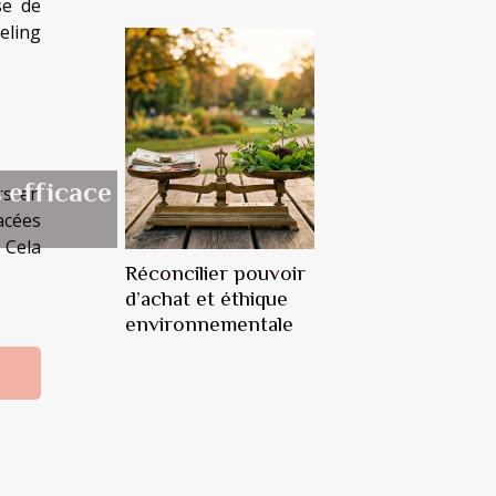
se de
eling
 efficace
rs en
acées
 Cela
Réconcilier pouvoir
d’achat et éthique
environnementale