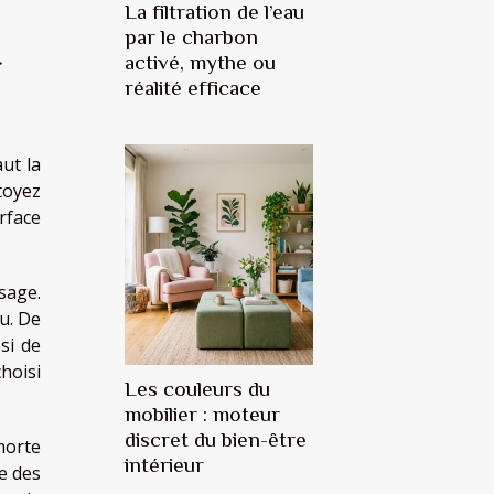
La filtration de l’eau
par le charbon
r
activé, mythe ou
réalité efficace
aut la
ttoyez
rface
sage.
au. De
si de
choisi
Les couleurs du
mobilier : moteur
discret du bien-être
morte
intérieur
re des