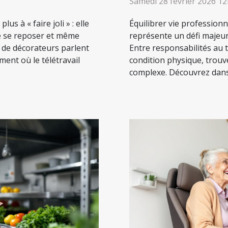
Samedi 28 février 2026 1
us à « faire joli » : elle
Équilibrer vie professionn
de se reposer et même
représente un défi majeu
s de décorateurs parlent
Entre responsabilités au 
ent où le télétravail
condition physique, trou
complexe. Découvrez dans