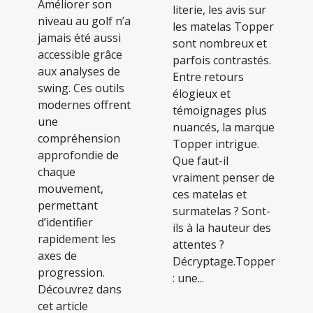
Améliorer son
literie, les avis sur
niveau au golf n’a
les matelas Topper
jamais été aussi
sont nombreux et
accessible grâce
parfois contrastés.
aux analyses de
Entre retours
swing. Ces outils
élogieux et
modernes offrent
témoignages plus
une
nuancés, la marque
compréhension
Topper intrigue.
approfondie de
Que faut-il
chaque
vraiment penser de
mouvement,
ces matelas et
permettant
surmatelas ? Sont-
d’identifier
ils à la hauteur des
rapidement les
attentes ?
axes de
Décryptage.Topper
progression.
: une...
Découvrez dans
cet article