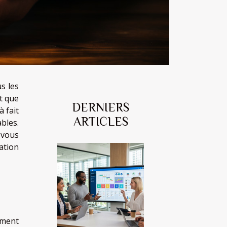
s les
t que
DERNIERS
 fait
ARTICLES
bles.
 vous
ation
ement