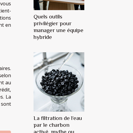
z-vous
ient-
Quels outils
tions
privilégier pour
nt en
manager une équipe
hybride
ires.
 selon
nt au
édit,
s. La
 sont
La filtration de l’eau
par le charbon
activé, mythe ou