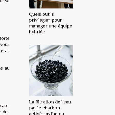
ut se
Quels outils
privilégier pour
manager une équipe
hybride
forte
 vous
s gras
es au
La filtration de l’eau
icace,
par le charbon
e des
activé, mythe ou