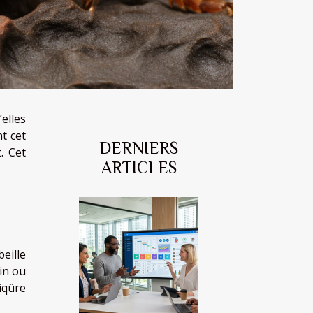
elles
nt cet
DERNIERS
. Cet
ARTICLES
beille
nin ou
iqûre