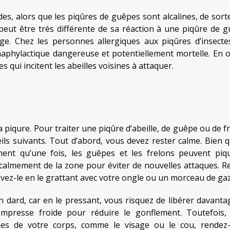
cides, alors que les piqûres de guêpes sont alcalines, de sor
 peut être très différente de sa réaction à une piqûre de g
. Chez les personnes allergiques aux piqûres d’insectes
aphylactique dangereuse et potentiellement mortelle. En o
 qui incitent les abeilles voisines à attaquer.
 la piqure. Pour traiter une piqûre d’abeille, de guêpe ou de f
s suivants. Tout d’abord, vous devez rester calme. Bien q
ment qu’une fois, les guêpes et les frelons peuvent piq
calmement de la zone pour éviter de nouvelles attaques. Re
levez-le en le grattant avec votre ongle ou un morceau de ga
un dard, car en le pressant, vous risquez de libérer davanta
mpresse froide pour réduire le gonflement. Toutefois, 
ties de votre corps, comme le visage ou le cou, rendez