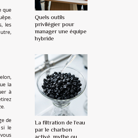
te que
uêpe.
Quels outils
privilégier pour
, les
manager une équipe
utre,
hybride
relon,
ue la
uer à
tirez
ze.
ge de
La filtration de l’eau
si le
par le charbon
-vous
activé, mythe ou