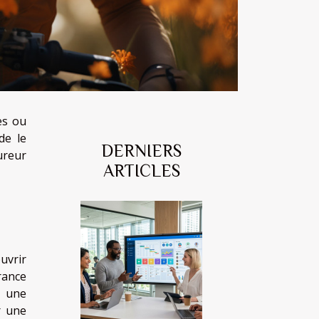
es ou
de le
DERNIERS
ureur
ARTICLES
uvrir
rance
u une
r une