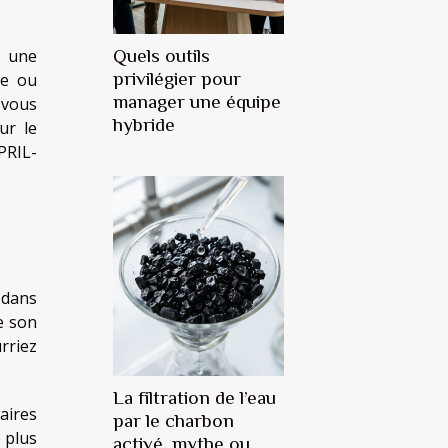
e une
Quels outils
privilégier pour
re ou
manager une équipe
 vous
hybride
ur le
PRIL-
 dans
e son
rriez
La filtration de l’eau
naires
par le charbon
 plus
activé, mythe ou