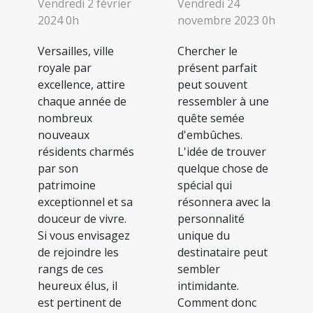
Vendredi 24
Vendredi 2 février
novembre 2023 0h
2024 0h
Chercher le
Versailles, ville
présent parfait
royale par
peut souvent
excellence, attire
ressembler à une
chaque année de
quête semée
nombreux
d'embûches.
nouveaux
L'idée de trouver
résidents charmés
quelque chose de
par son
spécial qui
patrimoine
résonnera avec la
exceptionnel et sa
personnalité
douceur de vivre.
unique du
Si vous envisagez
destinataire peut
de rejoindre les
sembler
rangs de ces
intimidante.
heureux élus, il
Comment donc
est pertinent de