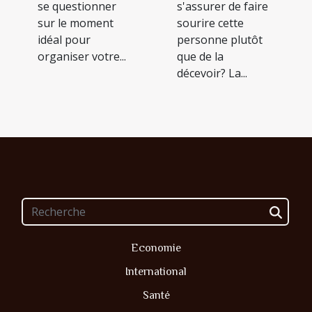
s'assurer de faire
se questionner
sourire cette
sur le moment
personne plutôt
idéal pour
que de la
organiser votre...
décevoir? La...
Economie
International
Santé