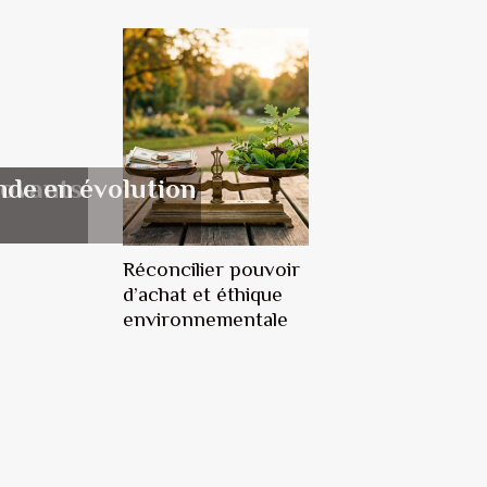
novants
nde en évolution
Réconcilier pouvoir
d’achat et éthique
environnementale