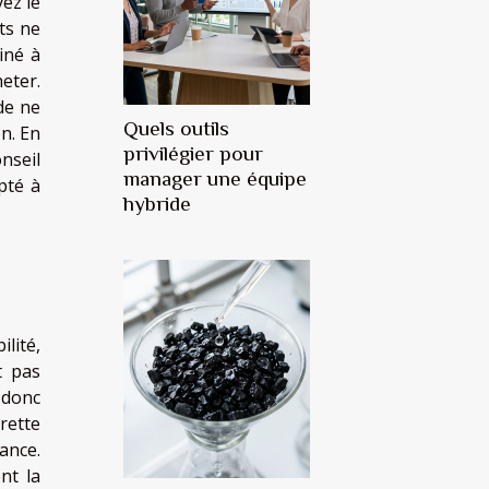
ez le
ts ne
iné à
heter.
de ne
Quels outils
n. En
privilégier pour
nseil
manager une équipe
pté à
hybride
lité,
t pas
 donc
rette
ance.
nt la