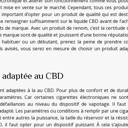
ectronique et altérer son fonctionnement comme vous pouv
st mise en vente sur le marché. Cependant, tous ces produi
s important d’opter pour un produit de qualité qui est dest
t se renseigner suffisamment sur le liquide CBD avant de l’ac
ts de marque. Avec un produit de renom, c’est la certitude 
e marque sont de qualité et jouissent d’une bonne réputatio
 habituer ou un débutant, prenez la peine de prendre co
ls avisés, vous serez en mesure de choisir un produit ada
e adaptée au CBD
ont adaptées à la au CBD. Pour plus de confort et de durabi
ramètres. Car certaines cigarettes électroniques ne son
éfaillances au niveau du dispositif de vapotage. Il faut
adapté. Les paramètres ou conditions à remplir par une ciga
ntre autres la puissance, la taille du réservoir et la résist
 il faut opter pour un dispositif puissant. À cela s’ajoute