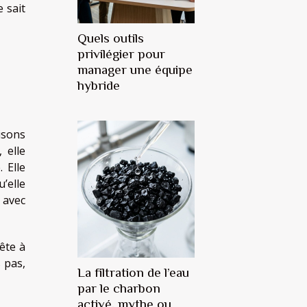
 sait
Quels outils
privilégier pour
manager une équipe
hybride
isons
 elle
 Elle
u’elle
 avec
ête à
 pas,
La filtration de l’eau
par le charbon
activé, mythe ou