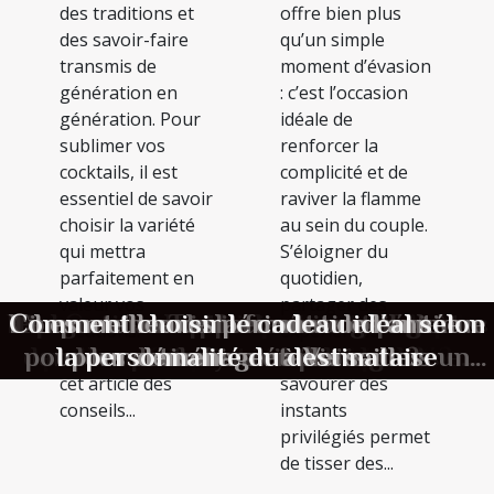
des traditions et
offre bien plus
des savoir-faire
qu’un simple
transmis de
moment d’évasion
génération en
: c’est l’occasion
génération. Pour
idéale de
sublimer vos
renforcer la
cocktails, il est
complicité et de
essentiel de savoir
raviver la flamme
choisir la variété
au sein du couple.
qui mettra
S’éloigner du
parfaitement en
quotidien,
valeur vos
partager des
Exploration des tendances émergentes
Comment choisir la meilleure absinthe
L'importance de la formation continue
Comment choisir le cadeau idéal selon
Comment maximiser votre expérience
Les matelas Topper méritent-ils leurs
Progresser rapidement au golf grâce
Comment une escapade romantique
Les meilleures périodes de l'année
Comment choisir son style de
créations.
expériences
dans les parfums masculins verts et
pour les artisans métalliers dans un
peut renforcer votre complicité?
la personnalité du destinataire
artisanale pour vos cocktails ?
décoration intérieure idéal ?
pour déménager à Versailles
lors de sorties en plein air ?
aux analyses de swing
bons avis ?
Découvrez dans
inédites et
cet article des
savourer des
monde en évolution
innovants
conseils...
instants
privilégiés permet
de tisser des...