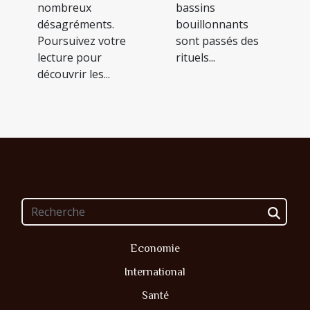
nombreux
bassins
désagréments.
bouillonnants
Poursuivez votre
sont passés des
lecture pour
rituels...
découvrir les...
Economie
International
Santé